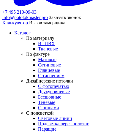
+7 495 210-09-03
info@potolokmaster.pro
Заказать звонок
Калькулятор
Вызов замерщика
Каталог
По материалу
Из ПВХ
Тканевые
По фактуре
Матовые
Сатиновые
Глянцевые
С тиснением
Дизайнерские потолки
С фотопечатью
Двухуровневые
Бесшовные
Теневые
С нишами
С подсветкой
Световые линии
Подсветка через полотно
Парящие