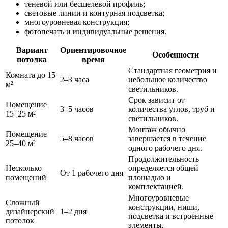
теневой или бесщелевой профиль;
световые линии и контурная подсветка;
многоуровневая конструкция;
фотопечать и индивидуальные решения.
Вариант
Ориентировочное
Особенности
потолка
время
Стандартная геометрия и
Комната до 15
2–3 часа
небольшое количество
м²
светильников.
Срок зависит от
Помещение
3–5 часов
количества углов, труб и
15–25 м²
светильников.
Монтаж обычно
Помещение
5–8 часов
завершается в течение
25–40 м²
одного рабочего дня.
Продолжительность
Несколько
определяется общей
От 1 рабочего дня
помещений
площадью и
комплектацией.
Многоуровневые
Сложный
конструкции, ниши,
дизайнерский
1–2 дня
подсветка и встроенные
потолок
элементы.