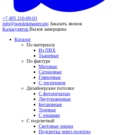
+7 495 210-09-03
info@potolokmaster.pro
Заказать звонок
Калькулятор
Вызов замерщика
Каталог
По материалу
Из ПВХ
Тканевые
По фактуре
Матовые
Сатиновые
Глянцевые
С тиснением
Дизайнерские потолки
С фотопечатью
Двухуровневые
Бесшовные
Теневые
С нишами
С подсветкой
Световые линии
Подсветка через полотно