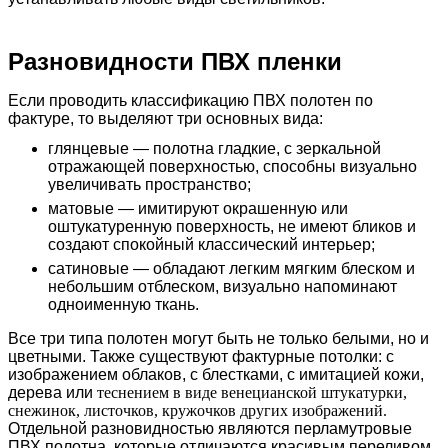
Разновидности ПВХ пленки
Если проводить классификацию ПВХ полотен по
фактуре, то выделяют три основных вида:
глянцевые — полотна гладкие, с зеркальной
отражающей поверхностью, способны визуально
увеличивать пространство;
матовые — имитируют окрашенную или
оштукатуренную поверхность, не имеют бликов и
создают спокойный классический интерьер;
сатиновые — обладают легким мягким блеском и
небольшим отблеском, визуально напоминают
одноименную ткань.
Все три типа полотен могут быть не только белыми, но и
цветными. Также существуют фактурные потолки: с
изображением облаков, с блестками, с имитацией кожи,
дерева или
теснением в виде венецианской штукатурки,
снежинок, листочков, кружочков других изображений.
Отдельной разновидностью являются перламутровые
ПВХ полотна, которые отличаются красивым переливом